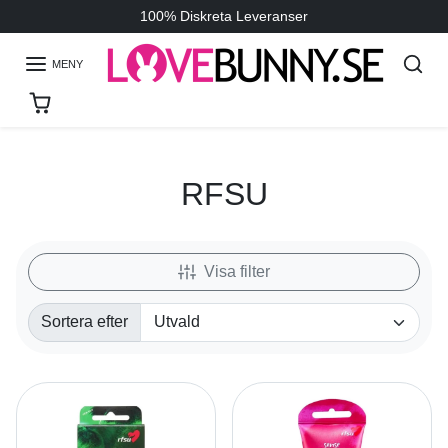
Hoppa till innehållet
100% Diskreta Leveranser
MENY
RFSU
Visa filter
Sortera efter
Sortera efter: